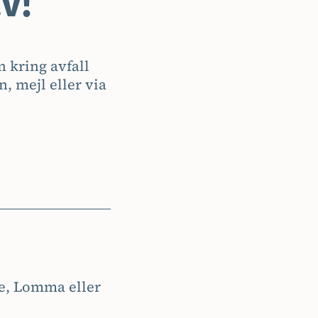
v!
 kring avfall
, mejl eller via
ge, Lomma eller