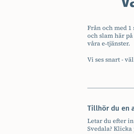
V
Från och med 1 
och slam här på 
våra e‑tjänster.
Vi ses snart - 
Tillhör du e
Letar du efter 
Svedala? Klicka