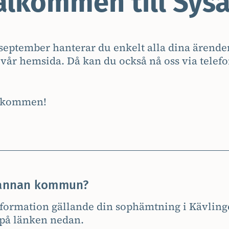
älkommen till Sysa
september hanterar du enkelt alla dina ärenden
vår hemsida. Då kan du också nå oss via telefon
välkommen!
n annan kommun?
information gällande din sophämtning i Kävlin
 på länken nedan.