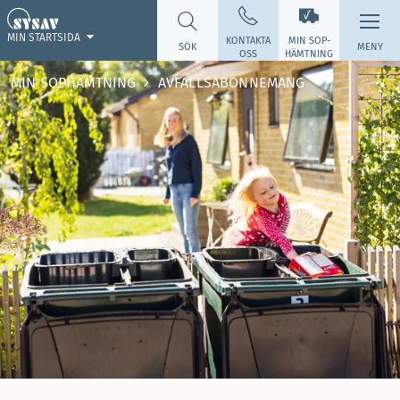
MIN STARTSIDA
KONTAKTA
MIN SOP­
SÖK
MENY
OSS
HÄMTNING
MIN SOPHÄMTNING
AVFALLSABONNEMANG