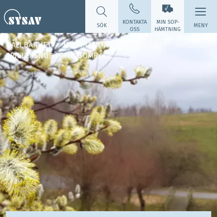
KONTAKTA
MIN SOP­
SÖK
MENY
OSS
HÄMTNING
HÅLLBARHET
INSPIRATION & KAMPANJER
SPILLEPENGS FRITIDSOMRÅDE