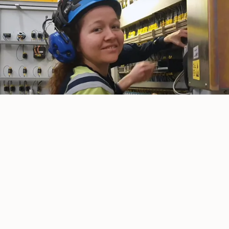
Jobba på Sysav
På Sysav blir du en del av ett företag där visionen är
en viktig ledstjärna: Sysav bidrar till att skapa
världens mest hållbara region, för denna och
kommande generationer.