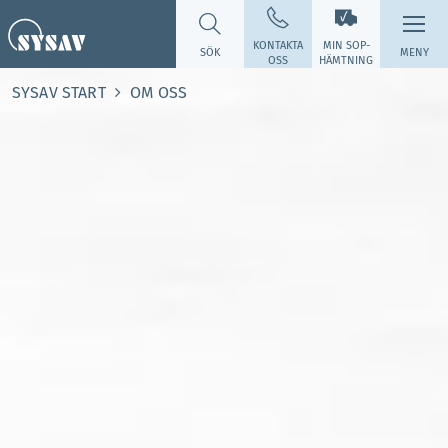
KONTAKTA
MIN SOP­
SÖK
MENY
OSS
HÄMTNING
SYSAV START
OM OSS