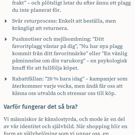
frakt” – och plötsligt letar du efter ännu ett plagg
du inte planerat för.
Svår returprocess: Enkelt att beställa, men
krångligt att returnera.
Pushnotiser och mejlbombning: ”Ditt
favoritplagg väntar på dig”, ”Nu har nya plagg
kommit från ditt favoritmärke” eller ”En vänlig
påminnelse om din varukorg” – en psykologisk
knuff för att fullfölja köpet.
Rabattfällan: ”20 % bara idag” – kampanjer som
återkommer varje vecka, men ändå får oss att
känna oss utvalda och stressar oss till köp.
Varför fungerar det så bra?
Vi människor är känslostyrda, och mode är en del
av vår identitet och självbild. När shopping blir en
form av självbelöning som vi unnar oss, en