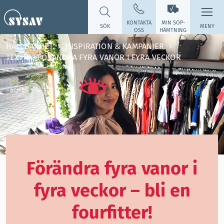
KONTAKTA
MIN SOP­
SÖK
MENY
OSS
HÄMTNING
HÅLLBARHET
INSPIRATION & KAMPANJER
TEXTIL - FÖRÄNDRA FYRA VANOR I FYRA VECKOR
Förändra fyra vanor i
fyra veckor – bli en
fourfitter!