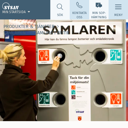
MIN STARTSIDA
KONTAKTA
MIN SOP­
SÖK
MENY
OSS
HÄMTNING
PRODUKTER & TJÄNSTER
SAMLAREN - INSAMLING I BUTIK