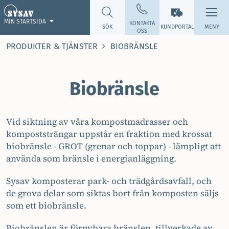
MIN STARTSIDA
KONTAKTA
SÖK
KUNDPORTAL
MENY
OSS
PRODUKTER & TJÄNSTER
BIOBRÄNSLE
Biobränsle
Vid siktning av våra kompostmadrasser och
kompoststrängar uppstår en fraktion med krossat
biobränsle - GROT (grenar och toppar) - lämpligt att
använda som bränsle i energianläggning.
Sysav komposterar park- och trädgårdsavfall, och
de grova delar som siktas bort från komposten säljs
som ett biobränsle.
Biobränslen är förnybara bränslen, tillverkade av