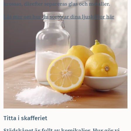
krossas, därefter separeras glas och metaller.
Läs mer om hur du sorterar dina ljuskällor här
Titta i skafferiet
Städskåpet är fullt av kemikalier. Hur gör vi