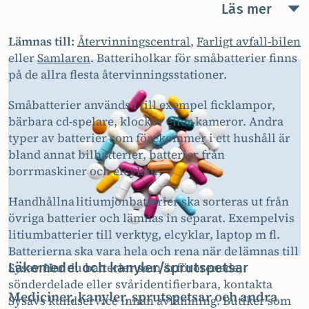
Läs mer
av hög brandrisk.
Lämnas till:
Återvinningscentral
,
Farligt avfall-bilen
eller
Samlaren
. Batteriholkar för småbatterier finns
på de allra flesta återvinningsstationer.
Småbatterier används i till exempel ficklampor,
bärbara cd-spelare, klockor eller kameror. Andra
typer av batterier som förekommer i ett hushåll är
bland annat bilbatterier, batterier från
borrmaskiner och elcyklar.
Handhållna litiumjonbatterier ska sorteras ut från
övriga batterier och lämnas in separat. Exempelvis
litiumbatterier till verktyg, elcyklar, laptop m fl.
Batterierna ska vara hela och rena när de lämnas till
Läkemedel och kanyler/sprutspetsar
Sysav. Har du batterier som är förorenade,
sönderdelade eller svåridentifierbara, kontakta
Mediciner, kanyler, sprutspetsar och andra
Sysavs kundservice innan avlämning.
Butiker som