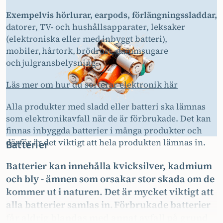
Exempelvis hörlurar, earpods, förlängningssladdar,
datorer, TV- och hushållsapparater, leksaker
(elektroniska eller med inbyggt batteri),
mobiler, hårtork, brödrost, dammsugare
och julgransbelysning.
Läs mer om hur du sorterar elektronik här
Alla produkter med sladd eller batteri ska lämnas
som elektronikavfall när de är förbrukade. Det kan
finnas inbyggda batterier i många produkter och
därför är det viktigt att hela produkten lämnas in.
Batterier
Batterier kan innehålla kvicksilver, kadmium
och bly - ämnen som orsakar stor skada om de
kommer ut i naturen. Det är mycket viktigt att
alla batterier samlas in. Förbrukade batterier
får aldrig blandas med annat avfall på grund