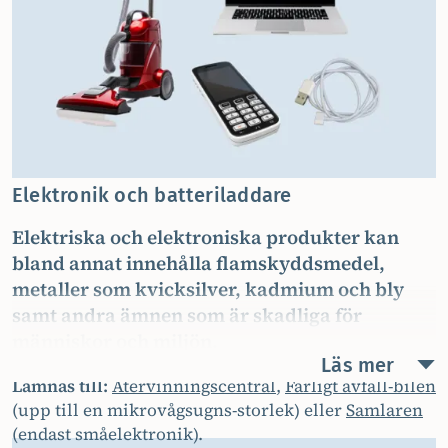
Elektronik och batteriladdare
Elektriska och elektroniska produkter kan
bland annat innehålla flamskyddsmedel,
metaller som kvicksilver, kadmium och bly
samt andra ämnen som är skadliga för
människor och miljön.
Läs mer
Lämnas till:
Återvinningscentral
,
Farligt avfall-bilen
(upp till en mikrovågsugns-storlek) eller
Samlaren
(endast småelektronik).