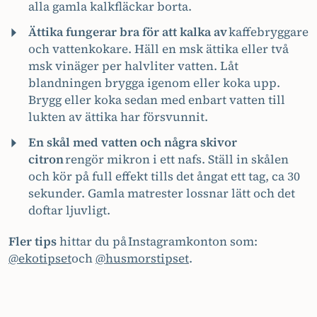
alla gamla kalkfläckar borta.
Ättika fungerar bra för att kalka
av
kaffebryggare
och vattenkokare. Häll en msk ättika eller två
msk vinäger per halvliter vatten. Låt
blandningen brygga igenom eller koka upp.
Brygg eller koka sedan med enbart vatten till
lukten av ättika har försvunnit.
En skål med vatten och några skivor
citron
rengör mikron i ett nafs. Ställ in skålen
och kör på full effekt tills det ångat ett tag, ca 30
sekunder. Gamla matrester lossnar lätt och det
doftar ljuvligt.
Fler tips
hittar du på Instagramkonton som:
@ekotipset
och
@husmorstipset
.