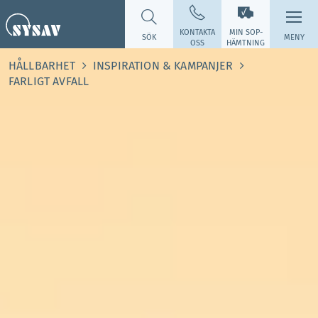
KONTAKTA
MIN SOP­
SÖK
MENY
OSS
HÄMTNING
HÅLLBARHET
INSPIRATION & KAMPANJER
FARLIGT AVFALL