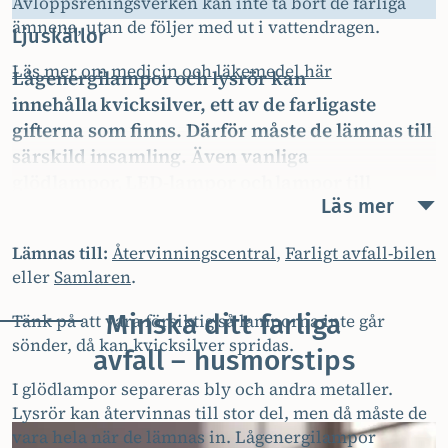
Avloppsreningsverken kan inte ta bort de farliga
ämnena, utan de följer med ut i vattendragen.
Ljuskällor
Läs mer om medicin och läkemedel här
Lågenergilampor och lysrör kan
innehålla kvicksilver, ett av de farligaste
gifterna som finns. Därför måste de lämnas till
särskild insamling. Även vanliga
glödlampor, LED-lampor och lampor till
Läs mer
strålkastare ska lämnas till denna insamling.
Lämnas till:
Återvinningscentral
,
Farligt avfall-bilen
eller
Samlaren
.
Minska ditt farliga
Tänk på att vara försiktig så lamporna inte går
sönder, då kan kvicksilver spridas.
avfall – husmorstips
I glödlampor separeras bly och andra metaller.
Lysrör kan återvinnas till stor del, men då måste de
vara hela när de lämnas in. Lågenergilampor