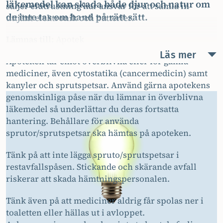
läkemedel kan skada både djur och natur om
säljer elutrustning har ansvar för att samla in
de inte tas om hand på rätt sätt.
uttjänt elektronik och batterier.
Lämnas till:
Apotek
Läs mer
Apoteken tar emot överblivna eller för gamla
mediciner, även cytostatika (cancermedicin) samt
kanyler och sprutspetsar. Använd gärna apotekens
genomskinliga påse när du lämnar in överblivna
läkemedel så underlättar du deras fortsatta
hantering. Behållare för använda
sprutor/sprutspetsar ska hämtas på apoteken.
Tänk på att inte lägga spruto/sprutspetsar i
restavfallspåsen. Stickande och skärande avfall
riskerar att skada hämtningspersonalen.
Tänk även på att mediciner aldrig får spolas ner i
toaletten eller hällas ut i avloppet.