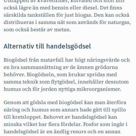
Utsläppen av kväveoxider, kolväten och stoft blir
också lägre än med bensin eller diesel. Det finns
särskilda tankställen för just biogas. Den kan också
distribueras i samma nät som används för naturgas,
som också består av metan.
Alternativ till handelsgödsel
Biogödsel från matavfall har högt näringsvärde och
en bra sammansättning av de ämnen grödorna
behöver. Biogödseln, som brukar spridas med
samma teknik som flytgödsel, innehåller dessutom
humus och för jorden nyttiga mikroorganismer.
Genom att gödsla med biogödsel kan man återföra
näring och humus som annars hade gått till spillo
till kretsloppet. Behovet av handelsgödsel kan
minska vilket har flera fördelar. Fosfor som ingår i
handelsgödsel är en ändlig resurs och en annan