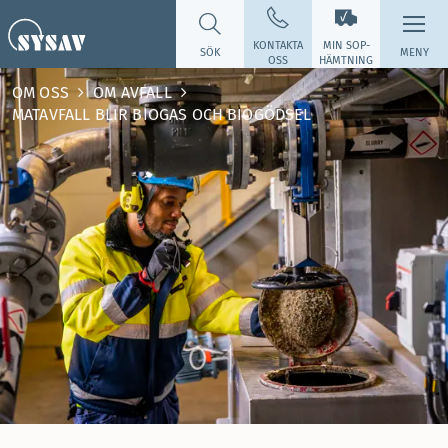
KONTAKTA
MIN SOP­
SÖK
MENY
OSS
HÄMTNING
OM OSS
OM AVFALL
MATAVFALL BLIR BIOGAS OCH BIOGÖDSEL