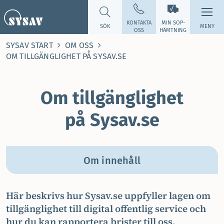
KONTAKTA
MIN SOP­
SÖK
MENY
OSS
HÄMTNING
SYSAV START
OM OSS
OM TILLGÄNGLIGHET PÅ SYSAV.SE
Om tillgänglighet
på Sysav.se
Om innehåll
Här beskrivs hur Sysav.se uppfyller lagen om
tillgänglighet till digital offentlig service och
hur du kan rapportera brister till oss.