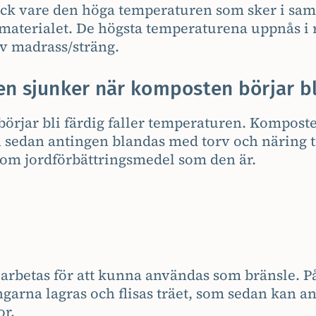
ack vare den höga temperaturen som sker i s
materialet. De högsta temperaturena uppnås i 
v madrass/sträng.
n sjunker när komposten börjar bl
örjar bli färdig faller temperaturen. Komposte
 sedan antingen blandas med torv och näring ti
som jordförbättringsmedel som den är.
earbetas för att kunna användas som bränsle. P
garna lagras och flisas träet, som sedan kan a
or.