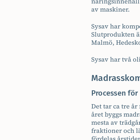
näringsinnehåll
av maskiner.
Sysav har kompos
Slutprodukten ä
Malmö, Hedeskoga
Sysav har två o
Madrasskom
Processen för
Det tar ca tre å
året byggs madr
mesta av trädgår
fraktioner och 
fördelas årstid