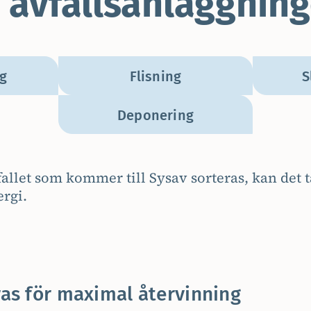
 avfallsanläggnin
g
Flisning
S
Deponering
fallet som kommer till Sysav sorteras, kan det t
rgi.
ras för maximal återvinning