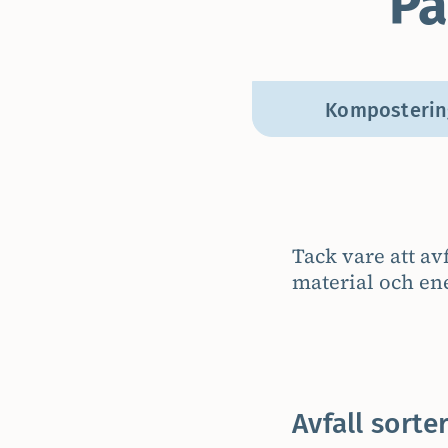
På
Komposterin
Tack vare att av
material och ene
Avfall sorte