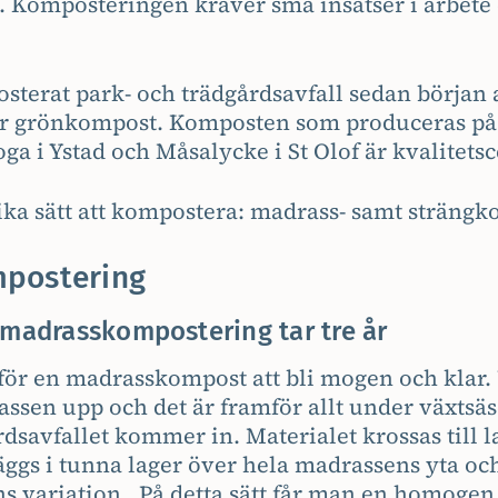
. Komposteringen kräver små insatser i arbet
terat park- och trädgårdsavfall sedan början a
r grönkompost. Komposten som produceras på 
 i Ystad och Måsalycke i St Olof är kvalitetsc
lika sätt att kompostera: madrass- samt sträng
postering
 madrasskompostering tar tre år
r för en madrasskompost att bli mogen och klar.
assen upp och det är framför allt under växts
dsavfallet kommer in. Materialet krossas till 
läggs i tunna lager över hela madrassens yta o
ens variation. På detta sätt får man en homoge