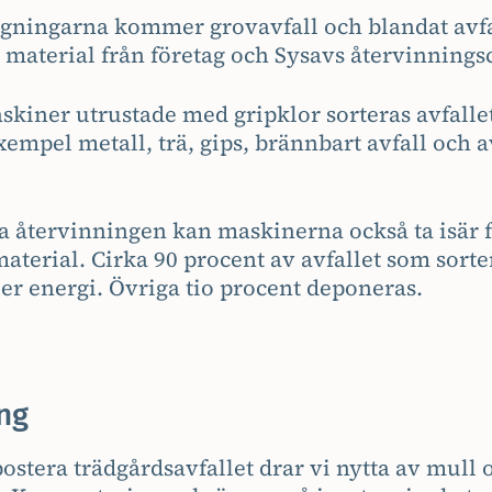
äggningarna kommer grovavfall och blandat avf
 material från företag och Sysavs återvinningsc
kiner utrustade med gripklor sorteras avfallet
 exempel metall, trä, gips, brännbart avfall och 
a återvinningen kan maskinerna också ta isär
material. Cirka 90 procent av avfallet som sort
er energi. Övriga tio procent deponeras.
ng
stera trädgårdsavfallet drar vi nytta av mull 