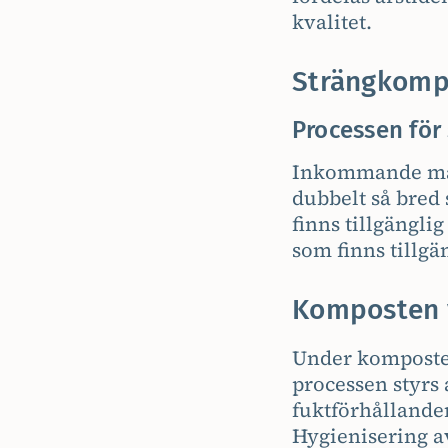
kvalitet.
Strängkomp
Processen för
Inkommande mate
dubbelt så bred
finns tillgängli
som finns tillgä
Komposten v
Under komposter
processen styrs 
fuktförhållande
Hygienisering a