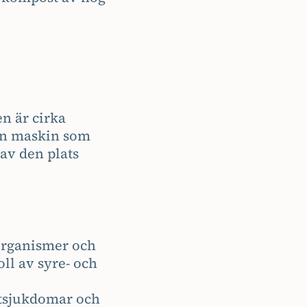
n är cirka
ken maskin som
av den plats
organismer och
ll av syre- och
xtsjukdomar och