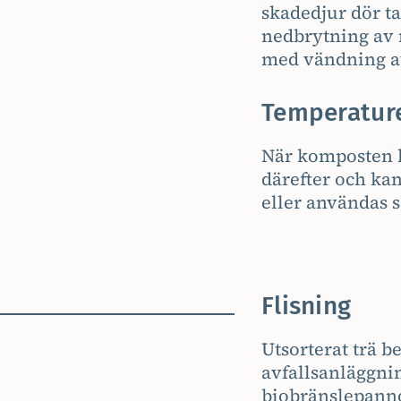
skadedjur dör t
nedbrytning av 
med vändning a
Temperature
När komposten b
därefter och kan
eller användas 
Flisning
Utsorterat trä b
avfallsanläggnin
biobränslepann