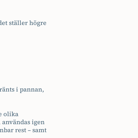
t ställer högre
ränts i pannan,
 olika
an användas igen
nbar rest – samt