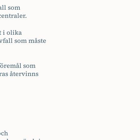
all som
entraler.
 i olika
avfall som måste
 föremål som
eras återvinns
och