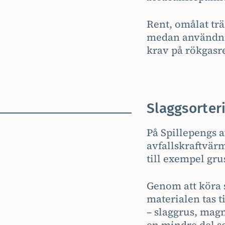
Rent, omålat trä
medan användnin
krav på rökgasr
Slaggsorter
På Spillepengs a
avfallskraftvärm
till exempel gru
Genom att köra 
materialen tas t
– slaggrus, magn