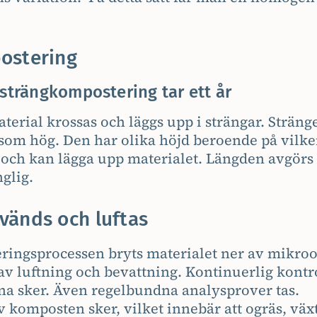
ostering
 strängkompostering tar ett år
rial krossas och läggs upp i strängar. Stränge
 som hög. Den har olika höjd beroende på vil
g och kan lägga upp materialet. Längden avgörs 
nglig.
änds och luftas
ingsprocessen bryts materialet ner av mikro
av luftning och bevattning. Kontinuerlig kontro
na sker. Även regelbundna analysprover tas.
v komposten sker, vilket innebär att ogräs, vä