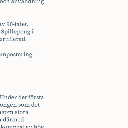
e och användning
v 90-talet.
Spillepeng i
ertifierad.
kompostering.
 Under det första
äsongen som det
lagom stora
ch därmed
n kompost av hög