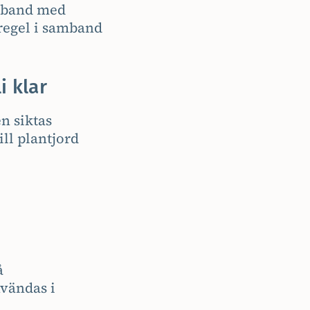
amband med
regel i samband
i klar
n siktas
ll plantjord
å
nvändas i