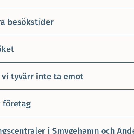
ra besökstider
öket
 vi tyvärr inte ta emot
r företag
ngscentraler i Smygehamn och And