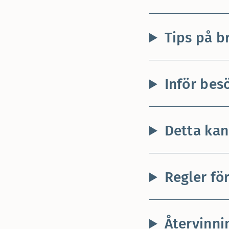
Tips på b
Inför bes
Detta kan
Regler fö
Återvinni