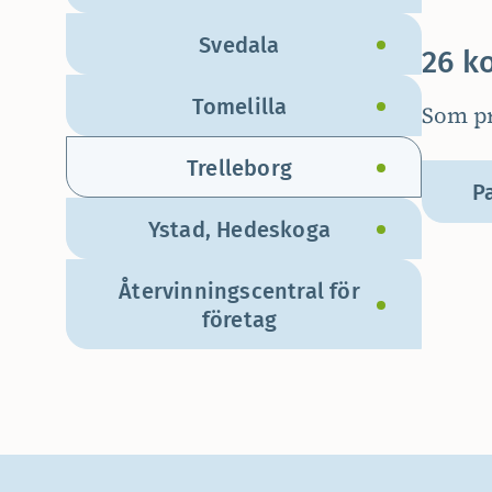
Svedala
26 k
Tomelilla
Som pr
Trelleborg
P
Ystad, Hedeskoga
Återvinningscentral för
företag