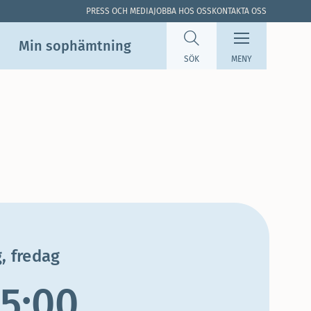
PRESS OCH MEDIA
JOBBA HOS OSS
KONTAKTA OSS
Min sop­hämtning
SÖK
MENY
, fredag
15:00