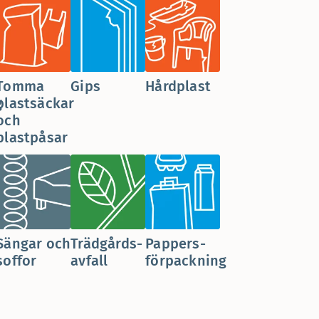
Tomma
Gips
Hårdplast
g
plastsäckar
och
plastpåsar
Sängar och
Trädgårds­
Pappers­
soffor
avfall
förpackning