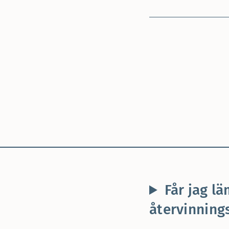
Får jag l
återvinning