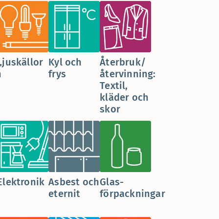
,
Ljuskällor
Kyl och
Återbruk/
n
frys
återvinning:
Textil,
kläder och
skor
Elektronik
Asbest och
Glas­
eternit
förpackningar