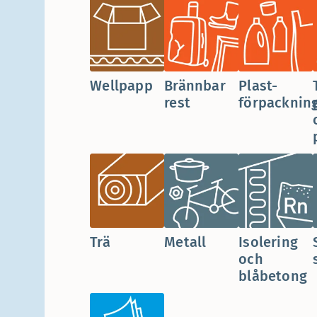
Wellpapp
Brännbar
Plast­
rest
förpacknin
Trä
Metall
Isolering
och
blåbetong