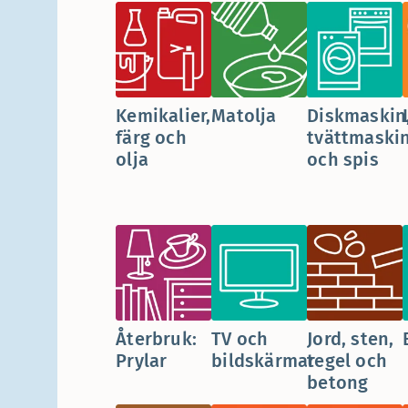
Kemikalier,
Matolja
Diskmaskin
färg och
tvättmaski
olja
och spis
Återbruk:
TV och
Jord, sten,
Prylar
bildskärmar
tegel och
betong