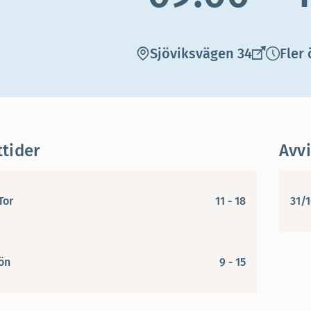
Sjöviksvägen 34
Fler
tider
Avv
Tor
11 - 18
31/1
Sön
9 - 15