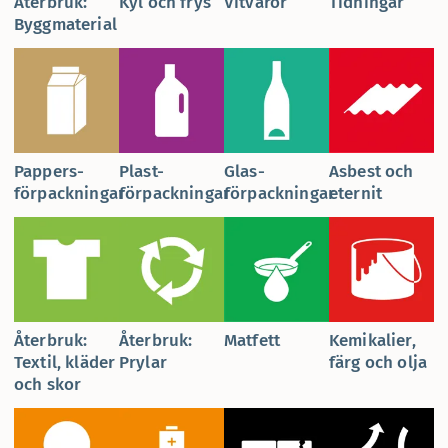
Återbruk:
Kyl och frys
Vitvaror
Tidningar
Byggmaterial
Pappers­
Plast­
Glas­
Asbest och
förpackningar
förpackningar
förpackningar
eternit
Återbruk:
Återbruk:
Matfett
Kemikalier,
Textil, kläder
Prylar
färg och olja
och skor