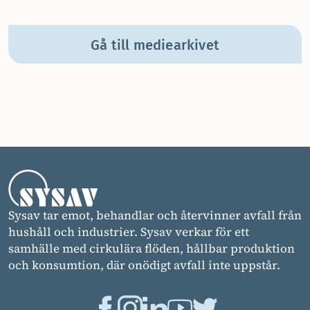
Gå till mediearkivet
Sysav tar emot, behandlar och återvinner avfall från
hushåll och industrier. Sysav verkar för ett
samhälle med cirkulära flöden, hållbar produktion
och konsumtion, där onödigt avfall inte uppstår.