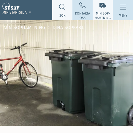
MIN STARTSIDA
KONTAKTA
MIN SOP­
SÖK
MENY
OSS
HÄMTNING
MIN SOPHÄMTNING
DINA SOPKÄRL