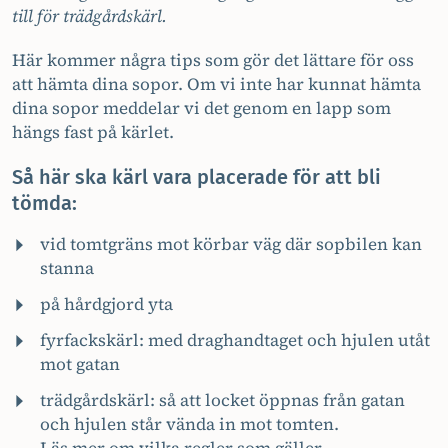
till för trädgårdskärl.
Här kommer några tips som gör det lättare för oss
att hämta dina sopor. Om vi inte har kunnat hämta
dina sopor meddelar vi det genom en lapp som
hängs fast på kärlet.
Så här ska kärl vara placerade för att bli
tömda:
vid tomtgräns mot körbar väg där sopbilen kan
stanna
på hårdgjord yta
fyrfackskärl: med draghandtaget och hjulen utåt
mot gatan
trädgårdskärl: så att locket öppnas från gatan
och hjulen står vända in mot tomten.
Läs mer om vilka regler som gäller