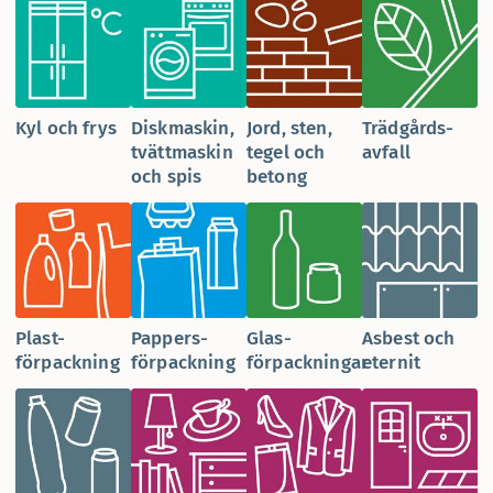
Kyl och frys
Diskmaskin,
Jord, sten,
Trädgårds­
tvättmaskin
tegel och
avfall
och spis
betong
Plast­
Pappers­
Glas­
Asbest och
förpackning
förpackning
förpackningar
eternit