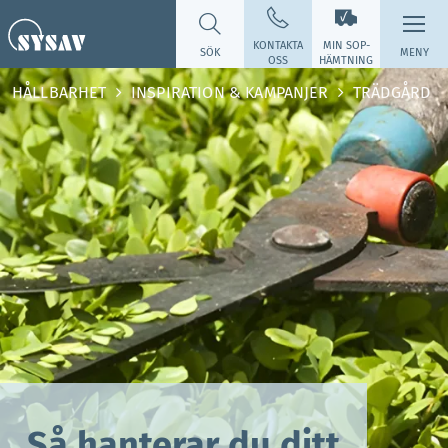
KONTAKTA
MIN SOP­
SÖK
MENY
OSS
HÄMTNING
HÅLLBARHET
INSPIRATION & KAMPANJER
TRÄDGÅRD
Så hanterar du ditt