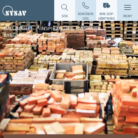
KONTAKTA
MIN SOP­
SÖK
MENY
OSS
HÄMTNING
HÅLLBARHET
INSPIRATION & KAMPANJER
BYGGMATERIAL