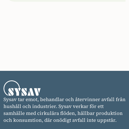
Sysav tar emot, behandlar och återvinner avfall från
hushåll och industrier. Sysav verkar för ett
samhälle med cirkulära flöden, hållbar produktion
och konsumtion, där onödigt avfall inte uppstår.