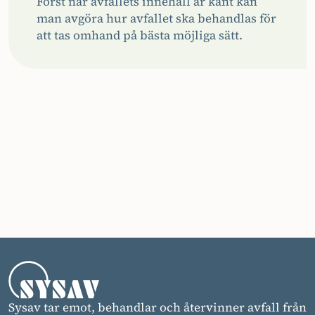
Först när avfallets innehåll är känt kan
man avgöra hur avfallet ska behandlas för
att tas omhand på bästa möjliga sätt.
Sysav tar emot, behandlar och återvinner avfall från