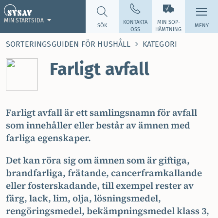
MIN STARTSIDA
KONTAKTA
MIN SOP­
SÖK
MENY
OSS
HÄMTNING
SORTERINGSGUIDEN FÖR HUSHÅLL
KATEGORI
Farligt avfall
Farligt avfall är ett samlingsnamn för avfall
som innehåller eller består av ämnen med
farliga egenskaper.
Det kan röra sig om ämnen som är giftiga,
brandfarliga, frätande, cancerframkallande
eller fosterskadande, till exempel rester av
färg, lack, lim, olja, lösningsmedel,
rengöringsmedel, bekämpningsmedel klass 3,