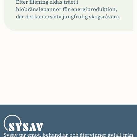
Efter flisning eldas träet i
biobränslepannor för energiproduktion,
där det kan ersätta jungfrulig skogsråvara.
Sysav tar emot, behandlar och återvinner avfall från