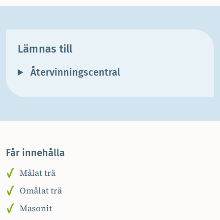
Lämnas till
Återvinningscentral
Får innehålla
Målat trä
Omålat trä
Masonit