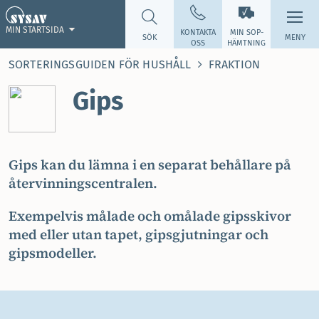
MIN STARTSIDA
KONTAKTA
MIN SOP­
SÖK
MENY
OSS
HÄMTNING
SORTERINGSGUIDEN FÖR HUSHÅLL
FRAKTION
Gips
Gips kan du lämna i en separat behållare på
återvinningscentralen.
Exempelvis målade och omålade gipsskivor
med eller utan tapet, gipsgjutningar och
gipsmodeller.