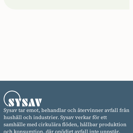
Sysav tar emot, behandlar och återvinner avfall från
hushåll och industrier. Sysav verkar för ett
samhälle med cirkulära flöden, hållbar produktion
och konsumtion, där onödigt avfall inte uppstår.