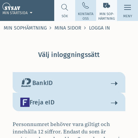
MIN STARTSIDA
KONTAKTA
MIN SOP­
SÖK
MENY
OSS
HÄMTNING
MIN SOPHÄMTNING
MINA SIDOR
LOGGA IN
Välj inloggningssätt
BankID
Freja eID
Personnumret behöver vara giltigt och
innehålla 12 siffror. Endast du som är