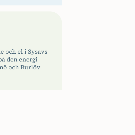
me och el i Sysavs
 på den energi
lmö och Burlöv
.