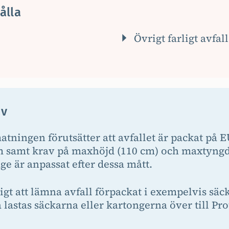
ålla
Övrigt farligt avfall
av
tningen förutsätter att avfallet är packat på 
 samt krav på maxhöjd (110 cm) och maxtyngd 
e är anpassat efter dessa mått.
igt att lämna avfall förpackat i exempelvis säck
å lastas säckarna eller kartongerna över till Pro