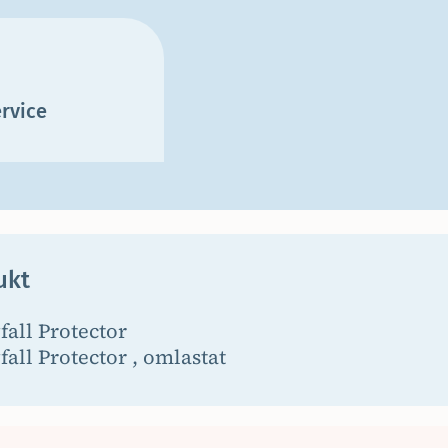
rvice
ukt
fall Protector
all Protector , omlastat