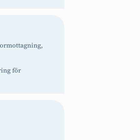
ctormottagning,
ing för