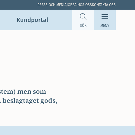
PRESS OCH MEDIA
JOBBA HOS OSS
KONTAKTA OSS
Kundportal
SÖK
MENY
system) men som
 beslagtaget gods,
.