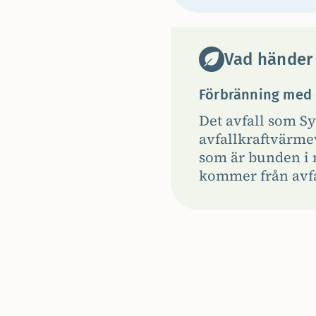
Vad händer
Förbränning med 
Det avfall som Sys
avfallkraftvärmev
som är bunden i 
kommer från avfa