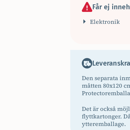
Får ej inneh
Elektronik
Leveranskr
Den separata inma
måtten 80x120 cm
Protectoremballag
Det är också möjl
flyttkartonger. D
ytteremballage.