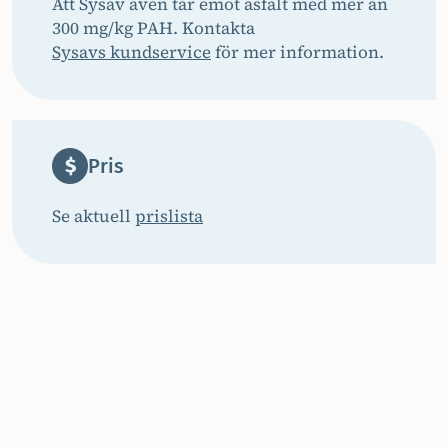
Att Sysav även tar emot asfalt med mer än
300 mg/kg PAH. Kontakta
Sysavs kundservice
för mer information.
Pris
Se aktuell
prislista