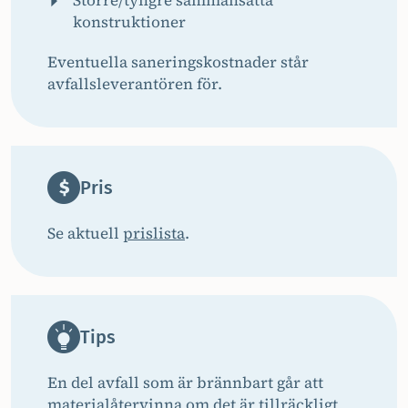
Större/tyngre sammansatta
konstruktioner
Eventuella saneringskostnader står
avfallsleverantören för.
Pris
Se aktuell
prislista
.
Tips
En del avfall som är brännbart går att
materialåtervinna om det är tillräckligt