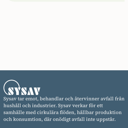
Sysav tar emot, behandlar och återvinner avfall från
hushåll och industrier. Sysav verkar för ett
samhälle med cirkulära flöden, hållbar produktion
och konsumtion, där onödigt avfall inte uppstår.