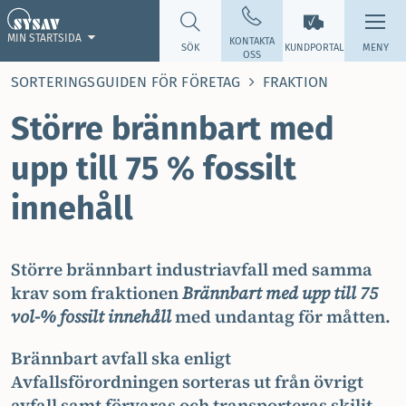
MIN STARTSIDA
KONTAKTA
SÖK
KUNDPORTAL
MENY
OSS
SORTERINGSGUIDEN FÖR FÖRETAG
FRAKTION
Större brännbart med
upp till 75 % fossilt
innehåll
Större brännbart industriavfall med samma
krav som fraktionen
Brännbart med upp till 75
vol-% fossilt innehåll
med undantag för måtten.
Brännbart avfall ska enligt
Avfallsförordningen sorteras ut från övrigt
avfall samt förvaras och transporteras skiljt