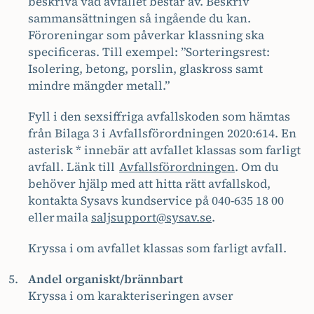
beskriva vad avfallet består av. Beskriv
sammansättningen så ingående du kan.
Föroreningar som påverkar klassning ska
specificeras. Till exempel: ”Sorteringsrest:
Isolering, betong, porslin, glaskross samt
mindre mängder metall.”
Fyll i den sexsiffriga avfallskoden som hämtas
från Bilaga 3 i Avfallsförordningen 2020:614. En
asterisk * innebär att avfallet klassas som farligt
avfall. Länk till
Avfallsförordningen
. Om du
behöver hjälp med att hitta rätt avfallskod,
kontakta Sysavs kundservice på 040-635 18 00
eller maila
saljsupport@sysav.se
.
Kryssa i om avfallet klassas som farligt avfall.
Andel organiskt/brännbart
Kryssa i om karakteriseringen avser