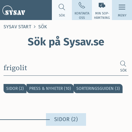
KONTAKTA
MIN SOP­
SÖK
MENY
OSS
HÄMTNING
SYSAV START
SÖK
Sök på Sysav.se
Sök på Sysav.se
SÖK
SIDOR (2)
PRESS & NYHETER (10)
SORTERINGSGUIDEN (3)
SIDOR (2)