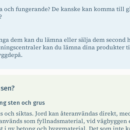
la och fungerande? De kanske kan komma till gl
?
slänga dem kan du lämna eller sälja dem second h
ningscentraler kan du lämna dina produkter til
yggdepå.
 sen?
ng sten och grus
s och siktas. Jord kan återanvändas direkt, me
 används som fyllnadsmaterial, vid vägbyggen 
st i ny betong och byggmaterial. Det som inte 