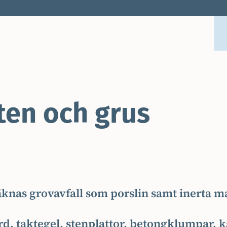
ten och grus
räknas grovavfall som porslin samt inerta ma
, taktegel, stenplattor, betongklumpar, ka