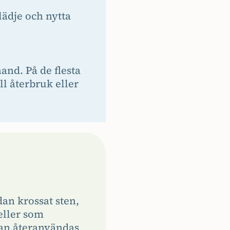
ädje och nytta
and. På de flesta
l återbruk eller
dan krossat sten,
eller som
kan återanvändas