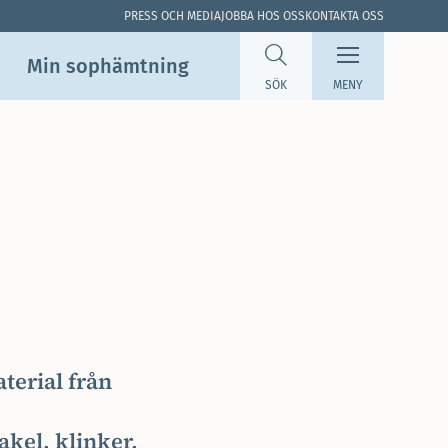
PRESS OCH MEDIA
JOBBA HOS OSS
KONTAKTA OSS
Min sop­hämtning
SÖK
MENY
terial från
kel, klinker,