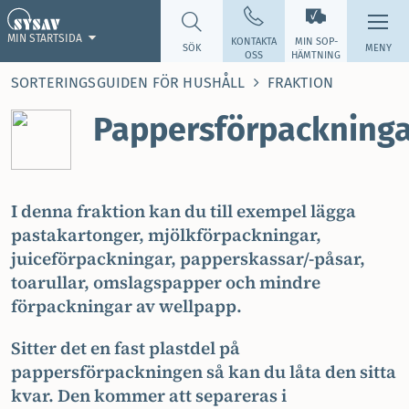
MIN STARTSIDA
KONTAKTA
MIN SOP­
SÖK
MENY
OSS
HÄMTNING
SORTERINGSGUIDEN FÖR HUSHÅLL
FRAKTION
Pappersförpackninga
I denna fraktion kan du till exempel lägga
pastakartonger, mjölkförpackningar,
juiceförpackningar, papperskassar/-påsar,
toarullar, omslagspapper och mindre
förpackningar av wellpapp.
Sitter det en fast plastdel på
pappersförpackningen så kan du låta den sitta
kvar. Den kommer att separeras i