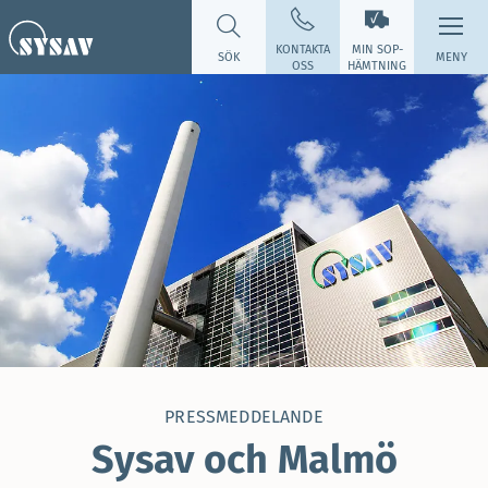
KONTAKTA
MIN SOP­
SÖK
MENY
OSS
HÄMTNING
PRESSMEDDELANDE
Sysav och Malmö