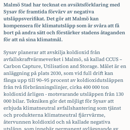
Malmö Stad har tecknat en avsiktsförklaring med
Sysav för framtida förvärv av negativa
utsläppsverifikat.
Det gör att Malmö kan
kompensera för klimatutsläpp som är svåra att få
bort på andra sätt och förstärker stadens åtaganden
för att nå sina klimatmål.
Sysav planerar att avskilja koldioxid från
avfallskraftvärmeverket i Malmö, så kallad CCUS –
Carbon Capture, Utilisation and Storage. Målet är en
anläggning på plats 2030, som vid full drift kan
fånga upp till 90–95 procent av koldioxidutsläppen
från två förbränningslinjer, cirka 400 000 ton
koldioxid årligen - motsvarande utsläppen från 130
000 bilar. Tekniken gör det möjligt för Sysav att
erbjuda klimatneutral avfallshantering som tjänst
och produkterna klimatneutral fjärrvärme,
återvunnen koldioxid och så kallade negativa
utsläpp, som innebär permanent avlägsnande av