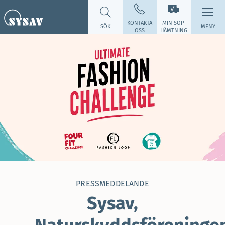
KONTAKTA
MIN SOP­
SÖK
MENY
OSS
HÄMTNING
PRESSMEDDELANDE
Sysav,