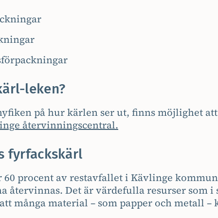
ckningar
kningar
sförpackningar
kärl-leken?
yfiken på hur kärlen ser ut, finns möjlighet att
inge återvinningscentral.
s fyrfackskärl
r 60 procent av restavfallet i Kävlinge kommun
 återvinnas. Det är värdefulla resurser som i s
 att många material – som papper och metall – 
.