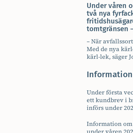
Under våren o
två nya fyrfac
fritidshusägar
tomtgränsen – 
– När avfallssor
Med de nya kärlen
kärl-lek, säger 
Information 
Under första vec
ett kundbrev i 
införs under 20
Information om 
under våren 202