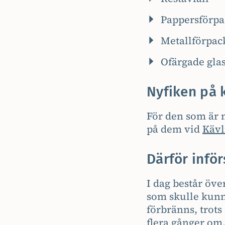
Pappersförpa
Metallförpac
Ofärgade gla
Nyfiken på 
För den som är n
på dem vid
Kävl
Därför inför
I dag består öve
som skulle kunna
förbränns, trots
flera gånger om