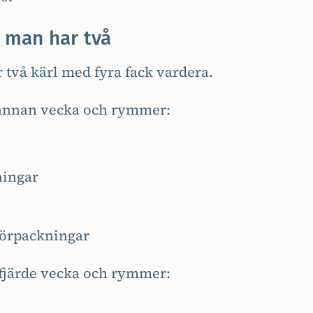
r man har två
r två kärl med fyra fack vardera.
annan vecka och rymmer:
ningar
förpackningar
fjärde vecka och rymmer: