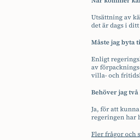
När kommer kä
Utsättning av kä
det är dags i dit
Måste jag byta t
Enligt regerings
av förpacknings
villa- och fritid
Behöver jag två 
Ja, för att kunn
regeringen har 
Fler frågor och 