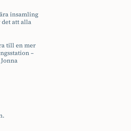
nära insamling
et att alla
a till en mer
ngsstation –
r Jonna
n.