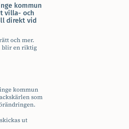
vlinge kommun
t villa- och
ll direkt vid
rätt och mer.
blir en riktig
ävlinge kommun
fackskärlen som
förändringen.
skickas ut