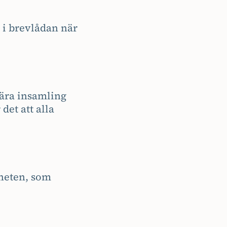
 i brevlådan när
nära insamling
et att alla
gheten, som