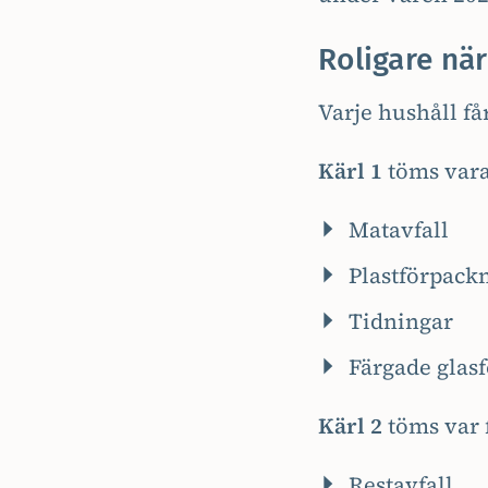
Roligare nä
Varje hushåll få
Kärl 1
töms var
Matavfall
Plastförpack
Tidningar
Färgade glas
Kärl 2
töms var 
Restavfall