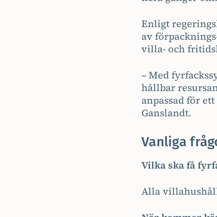
Enligt regerings
av förpacknings
villa- och fritid
– Med fyrfackssy
hållbar resursan
anpassad för ett
Ganslandt.
Vanliga fråg
Vilka ska få fyr
Alla villahushål