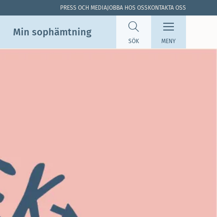
PRESS OCH MEDIA
JOBBA HOS OSS
KONTAKTA OSS
Min sop­hämtning
SÖK
MENY