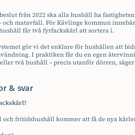
beslut från 2022 ska alla hushåll ha fastighets
- och matavfall. För Kävlinge kommun innebär d
shushåll får två fyrfackskärl att sortera i.
stemet gör vi det enklare för hushållen att bidr
vändning. I praktiken får du en egen återvinni
 eller två hushåll – precis utanför dörren, säge
or & svar
fackskärl?
l och fritidshushåll kommer att få de nya kärle