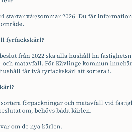
rlen?
rl startar vår/sommar 2026. Du får information
t område.
ill fyrfackskärl?
beslut från 2022 ska alla hushåll ha fastighets
- och matavfall. För Kävlinge kommun innebär d
shushåll får två fyrfackskärl att sortera i.
kärl?
a sortera förpackningar och matavfall vid fasti
beslutat om, behövs båda kärlen.
svar om de nya kärlen.