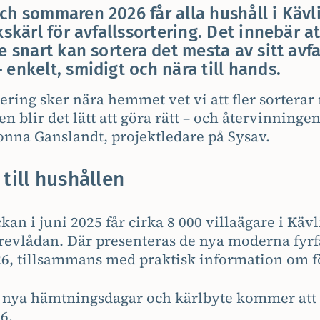
ch sommaren 2026 får alla hushåll i Kä
kskärl för avfallssortering. Det innebär at
e snart kan sortera det mesta av sitt avfa
enkelt, smidigt och nära till hands.
tering sker nära hemmet vet vi att fler sorterar 
 blir det lätt att göra rätt – och återvinningen 
Jonna Ganslandt, projektledare på Sysav.
till hushållen
kan i juni 2025 får cirka 8 000 villaägare i K
brevlådan. Där presenteras de nya moderna fyr
26, tillsammans med praktisk information om 
nya hämtningsdagar och kärlbyte kommer att 
6.