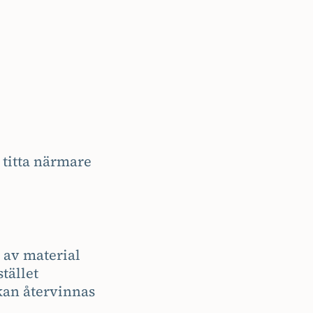
 titta närmare
 av material
tället
kan återvinnas