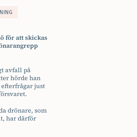
NNING
ö för att skickas
drönarangrepp
t avfall på
ter hörde han
efterfrågar just
försvaret.
rda drönare, som
t, har därför