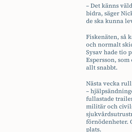
– Det känns väld
bidra, säger Nick
de ska kunna le
Fiskenäten, så 
och normalt skic
Sysav hade tio p
Espersson, som d
allt snabbt.
Nästa vecka rull
– hjälpsändning
fullastade trail
militär och civi
sjukvårdsutrust
förnödenheter. O
plats.