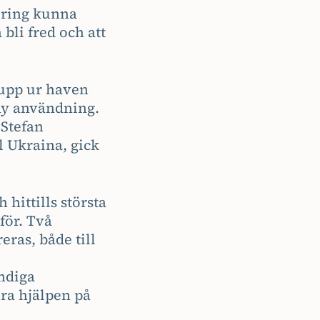
göring kunna
 bli fred och att
 upp ur haven
 ny användning.
 Stefan
l Ukraina, gick
 hittills största
för. Två
eras, både till
ndiga
era hjälpen på