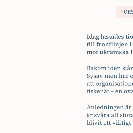
FÖR
Idag lastades ti
till frontlinjen
mot ukrainska f
Bakom idén står
Sysav men har e
att organisation
fiskenät – en ov
Anledningen är a
är svåra att stör
blivit ett viktig