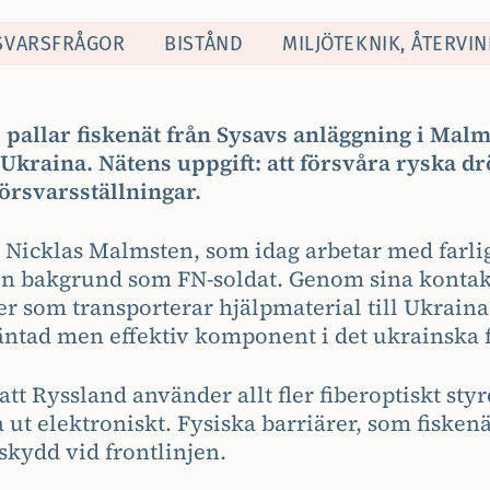
SVARSFRÅGOR
BISTÅND
MILJÖTEKNIK, ÅTERVI
o pallar fiskenät från Sysavs anläggning i Malm
 i Ukraina. Nätens uppgift: att försvåra ryska 
örsvarsställningar.
 Nicklas Malmsten, som idag arbetar med farlig
n bakgrund som FN-soldat. Genom sina kontak
er som transporterar hjälpmaterial till Ukraina 
äntad men effektiv komponent i det ukrainska 
tt Ryssland använder allt fler fiberoptiskt sty
a ut elektroniskt. Fysiska barriärer, som fiskenä
t skydd vid frontlinjen.