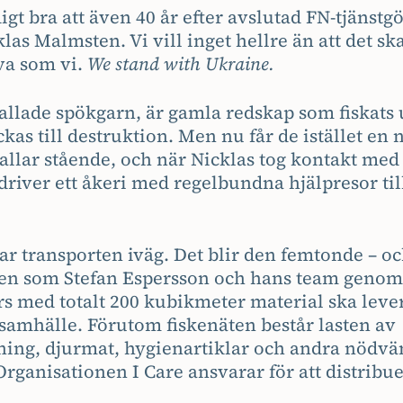
igt bra att även 40 år efter avslutad FN-tjänst
las Malmsten. Vi vill inget hellre än att det ska
va som vi.
We stand with Ukraine.
kallade spökgarn, är gamla redskap som fiskats
kas till destruktion. Men nu får de istället en
allar stående, och när Nicklas tog kontakt med
river ett åkeri med regelbundna hjälpresor til
ar transporten iväg. Det blir den femtonde – och
en som Stefan Espersson och hans team genom
ers med totalt 200 kubikmeter material ska lever
lsamhälle. Förutom fiskenäten består lasten av
ning, djurmat, hygienartiklar och andra nödvä
rganisationen I Care ansvarar för att distribu