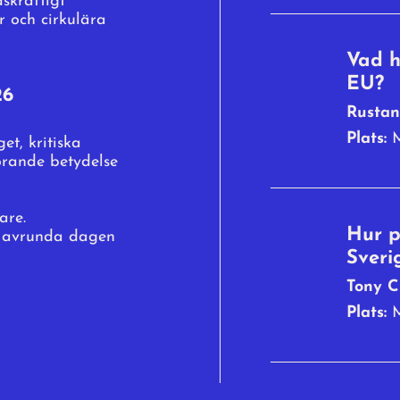
skraftigt
er och cirkulära
Vad h
EU?
26
Rustan
Plats:
M
t, kritiska
örande betydelse
are.
Hur p
t avrunda dagen
Sveri
Tony C
Plats:
M