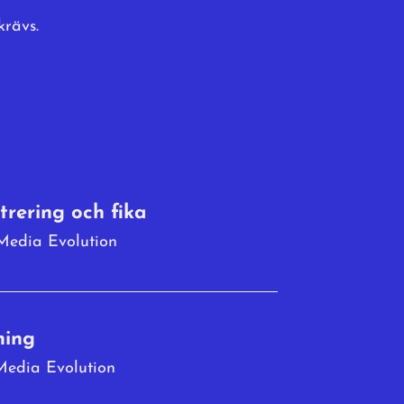
krävs.
trering och fika
Media Evolution
ning
Media Evolution