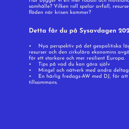
Hur bygger vi ett mer robust och motstånd
samhälle? Vilken roll spelar avfall, resurs
flöden när krisen kommer?
Detta får du på Sysavdagen 20
• Nya perspektiv på det geopolitiska läge
resurser och den cirkulära ekonomins avg
för ett starkare och mer resilient Europa.
• Tips på vad du kan göra själv
• Mingel och nätverk med andra deltag
• En härlig fredags-AW med DJ, för at
tillsammans.