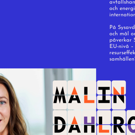
avfallshan
och energ
internation
På Sysavd
och mål o
påverkar 
EU-nivå –
resurseffe
samhällen