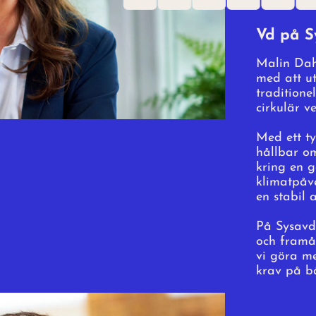
Vd på S
Malin Dahl
med att ut
traditione
cirkulär v
Med ett t
hållbar o
kring en g
klimatpåv
en stabil 
På Sysavd
och framå
vi göra me
krav på bå