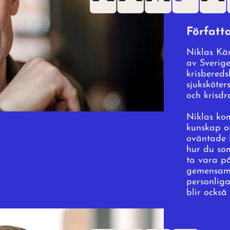
Hur k
Författ
Niklas
Plats:
M
Niklas Kä
av Sverige
krisbereds
sjuksköter
och krisd
16.00-18.00
Niklas ko
kunskap o
oväntade 
hur du so
ta vara på
gemensamm
Slut
personliga
blir också