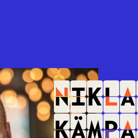
Paus
Plats:
M
Vad g
göra 
Malin 
Plats:
M
Sysav
Plats:
M