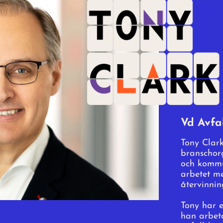
Vd Avfa
Tony Clark
branschor
och kommu
arbetet me
återvinnin
Tony har 
han arbet