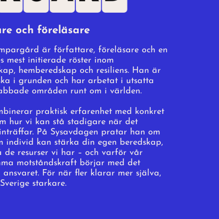
an vi alla bidra?
are och föreläsare
 Kämpargård
edia Evolution
mpargård är författare, föreläsare och en
s mest initierade röster inom
kap, hemberedskap och resiliens. Han är
ska i grunden och har arbetat i utsatta
rabbade områden runt om i världen.
AW+DJ
mbinerar praktisk erfarenhet med konkret
Plats:
Media Evolution
m hur vi kan stå stadigare när det
inträffar. På Sysavdagen pratar han om
m individ kan stärka din egen beredskap,
 de resurser vi har – och varför vår
a motståndskraft börjar med det
 ansvaret. För när fler klarar mer själva,
 Sverige starkare.