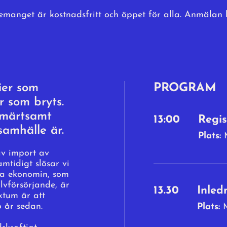
manget är kostnadsfritt och öppet för alla. Anmälan 
ier som
PROGRAM
r som bryts.
 smärtsamt
13:00
Regis
amhälle är.
Plats:
av import av
mtidigt slösar vi
ära ekonomin, som
lvförsörjande, är
13.30
Inled
ktum är att
o år sedan.
Plats: