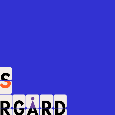
edia Evolution
ör Sysav och vad behöver vi
mer av i framtiden?
Dahlroth
edia Evolution
stipendiet delas ut
edia Evolution