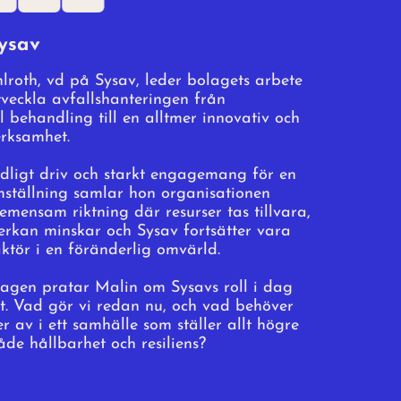
ysav
roth, vd på Sysav, leder bolagets arbete
veckla avfallshanteringen från
ll behandling till en alltmer innovativ och
erksamhet.
ydligt driv och starkt engagemang för en
mställning samlar hon organisationen
emensam riktning där resurser tas tillvara,
erkan minskar och Sysav fortsätter vara
aktör i en föränderlig omvärld.
agen pratar Malin om Sysavs roll i dag
t. Vad gör vi redan nu, och vad behöver
r av i ett samhälle som ställer allt högre
de hållbarhet och resiliens?