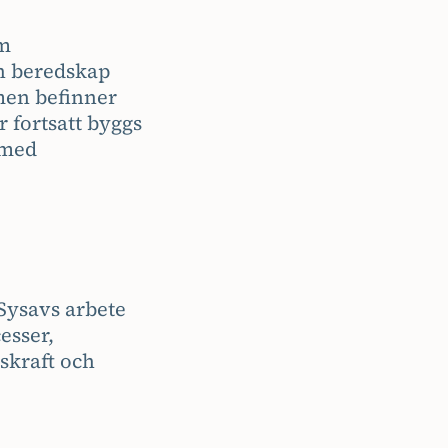
om
ch beredskap
men befinner
r fortsatt byggs
 med
Sysavs arbete
esser,
skraft och