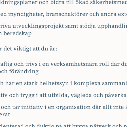
ildningsplaner och bidra till ökad säkerhetsme
d myndigheter, branschaktörer och andra ext
 driva utvecklingsprojekt samt stödja upphandl
h beredskap
r det viktigt att du är:
ftig och trivs i en verksamhetsnära roll där d
och förändring
ch har en stark helhetssyn i komplexa samma
v och trygg i att utbilda, vägleda och påverk
och tar initiativ i en organisation där allt inte 
erat
ienterad och duktig på att bygga nätverk och r