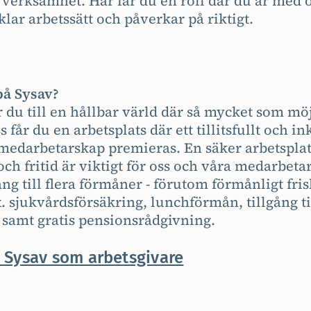
 verksamhet. Här får du en roll där du är med 
klar arbetssätt och påverkar på riktigt.
på Sysav?
 du till en hållbar värld där så mycket som möj
ss får du en arbetsplats där ett tillitsfullt och 
medarbetarskap premieras. En säker arbetsplat
ch fritid är viktigt för oss och våra medarbetar
ng till flera förmåner - förutom förmånligt fri
x. sjukvårdsförsäkring, lunchförmån, tillgång ti
samt gratis pensionsrådgivning.
 Sysav som arbetsgivare