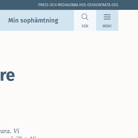
PRESS OCH MEDIA
JOBBA HOS OSS
KONTAKTA OSS
Min sop­hämtning
SÖK
MENY
re
vara. Vi