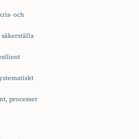
kris- och
 säkerställa
silient
ystematiskt
t, processer