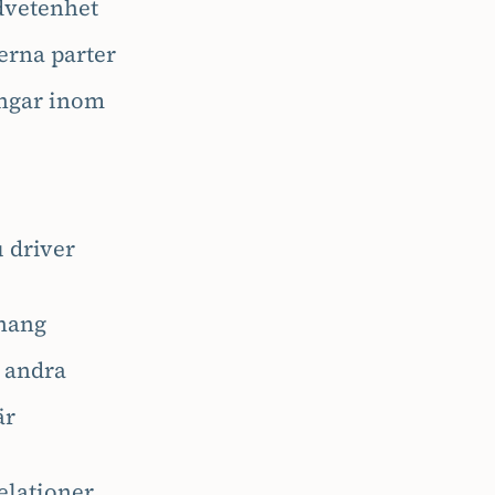
dvetenhet
erna parter
ingar inom
u driver
nhang
a andra
är
elationer