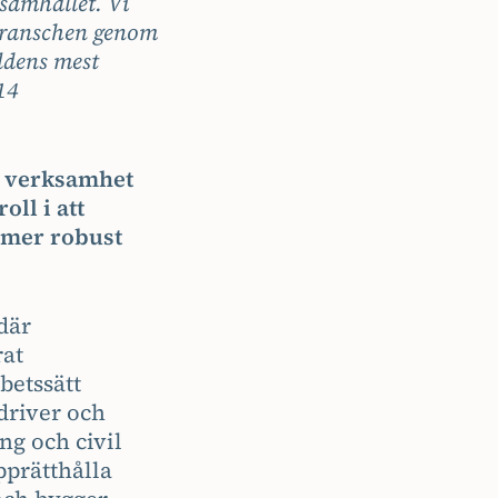
 samhället. Vi
 branschen genom
rldens mest
14
x verksamhet
oll i att
t mer robust
där
rat
betssätt
driver och
ng och civil
pprätthålla