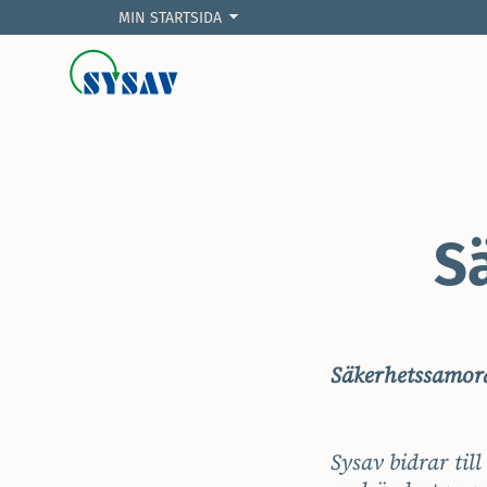
MIN STARTSIDA
S
Säkerhetssamord
Sysav bidrar til