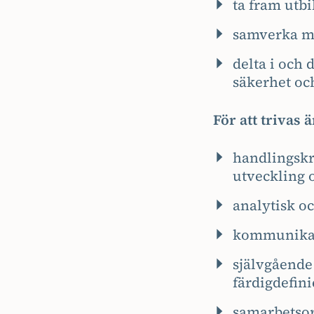
ta fram utb
samverka me
delta i och
säkerhet oc
För att trivas ä
handlingskra
utveckling 
analytisk o
kommunikati
självgående 
färdigdefini
samarbetsor