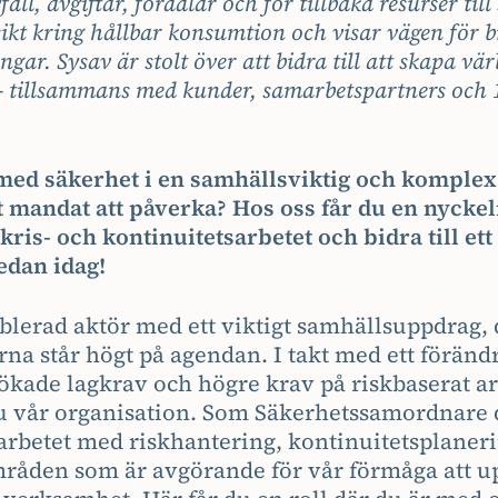
ll, avgiftar, förädlar och för tillbaka resurser till
sikt kring hållbar konsumtion och visar vägen för
ngar. Sysav är stolt över att bidra till att skapa vä
 - tillsammans med kunder, samarbetspartners och 
 med säkerhet i en samhällsviktig och komple
t mandat att påverka? Hos oss får du en nyckelr
 kris- och kontinuitetsarbetet och bidra till et
edan idag!
ablerad aktör med ett viktigt samhällsuppdrag, 
na står högt på agendan. I takt med ett föränd
ökade lagkrav och högre krav på riskbaserat ar
nu vår organisation. Som Säkerhetssamordnare 
rbetet med riskhantering, kontinuitetsplaneri
råden som är avgörande för vår förmåga att u