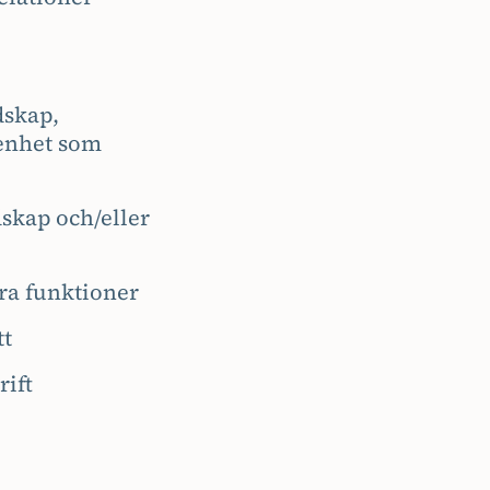
dskap,
renhet som
dskap och/eller
era funktioner
tt
rift