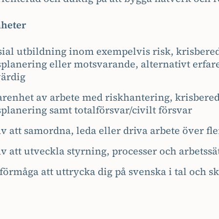
nheter
ial utbildning inom exempelvis risk, krisbere
splanering eller motsvarande, alternativt erfa
ärdig
farenhet av arbete med riskhantering, krisbere
planering samt totalförsvar/civilt försvar
v att samordna, leda eller driva arbete över fl
v att utveckla styrning, processer och arbetssä
örmåga att uttrycka dig på svenska i tal och sk