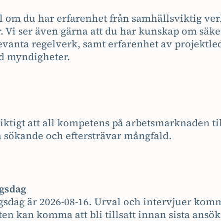
el om du har erfarenhet från samhällsviktig ve
or. Vi ser även gärna att du har kunskap om säk
levanta regelverk, samt erfarenhet av projektl
 myndigheter.
viktigt att all kompetens på arbetsmarknaden til
 sökande och eftersträvar mångfald.
ngsdag
gsdag är 2026-08-16. Urval och intervjuer komm
ten kan komma att bli tillsatt innan sista ansö