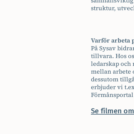
samhällsviktig
struktur, utvec
Varför arbeta 
På Sysav bidrar
tillvara. Hos o
ledarskap och 
mellan arbete o
dessutom tillgå
erbjuder vi t.e
Förmånsportal 
Se filmen om