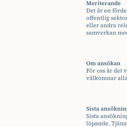
Meriterande
Det är en förd
offentlig sekt
eller andra re
samverkan med
Om ansökan
För oss är det 
välkomnar alla
Sista ansökni
Sista ansöknin
löpande. Tjäns