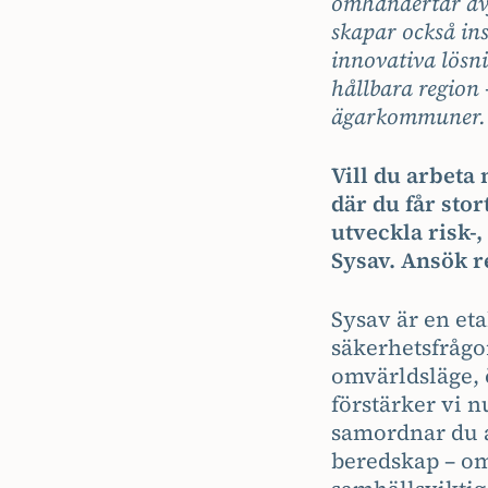
omhändertar avfa
skapar också in
innovativa lösni
hållbara region
ägarkommuner.
Vill du arbeta
där du får stor
utveckla risk-,
Sysav. Ansök r
Sysav är en et
säkerhetsfrågor
omvärldsläge, 
förstärker vi 
samordnar du a
beredskap – om