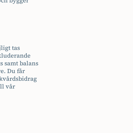
och bygger
ligt tas
inkluderande
s samt balans
e. Du får
skvårdsbidrag
ll vår