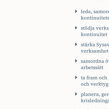
leda, samord
kontinuitet
stödja verks
kontinuitet
stärka Sysav
verksamhet
samordna öv
arbetssätt
ta fram och
och verktyg
planera, ge
krisledning