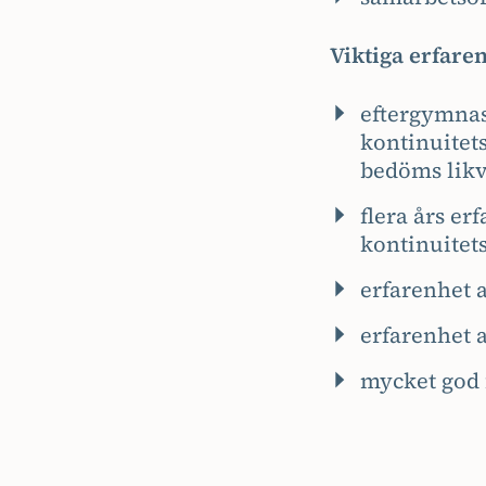
Viktiga erfare
eftergymnas
kontinuitet
bedöms likv
flera års er
kontinuitets
erfarenhet a
erfarenhet a
mycket god f