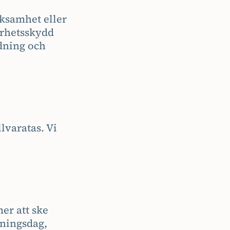
rksamhet eller
erhetsskydd
edning och
lvaratas. Vi
er att ske
kningsdag,