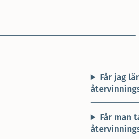
Får jag l
återvinning
Får man t
återvinning