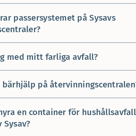
rar passersystemet på Sysavs
scentraler?
g med mitt farliga avfall?
å bärhjälp på återvinningscentralen
yra en container för hushållsavfall
v Sysav?