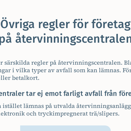
Övriga regler för företag
på återvinningscentrale
er särskilda regler på återvinningscentralen. B
gar i vilka typer av avfall som kan lämnas. Fö
ler betalkort.
ntraler tar ej emot farligt avfall från för
ka istället lämnas på utvalda återvinningsanlägg
lektronik och tryckimpregnerat trä/slipers.