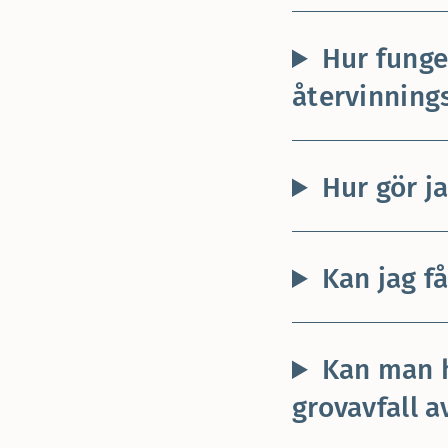
Hur funge
återvinning
Hur gör ja
Kan jag f
Kan man h
grovavfall a