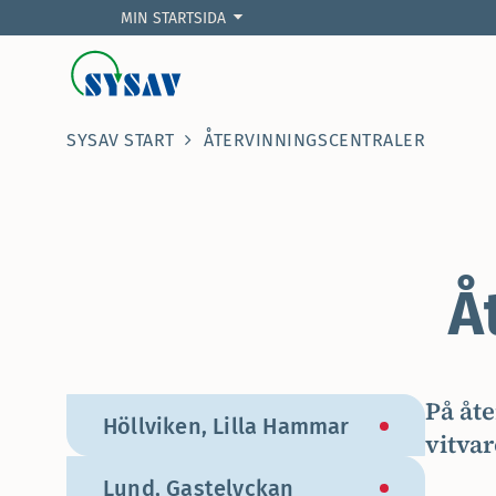
MIN STARTSIDA
SYSAV START
ÅTERVINNINGSCENTRALER
Å
På åte
Höllviken, Lilla Hammar
vitvar
Lund, Gastelyckan