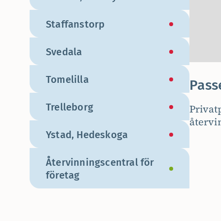
Staffanstorp
Svedala
Tomelilla
Pass
Trelleborg
Privat
återvi
Ystad, Hedeskoga
Återvinningscentral för
företag