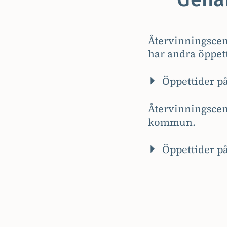
Återvinningscen
har andra öppett
Öppettider p
Återvinningscen
kommun.
Öppettider p