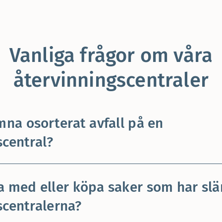
Vanliga frågor om våra
återvinningscentraler
ämna osorterat avfall på en
scentral?
a med eller köpa saker som har slä
scentralerna?