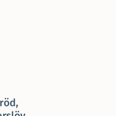
röd,
rslöv