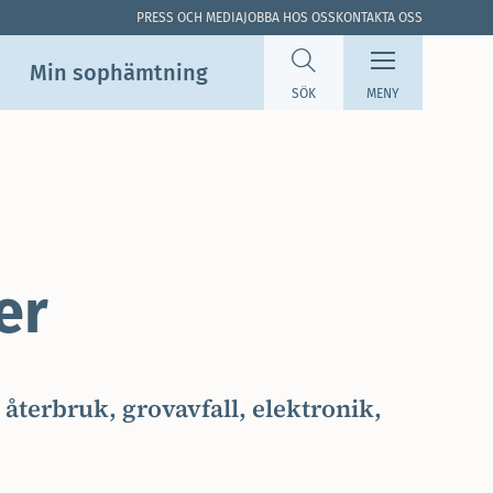
PRESS OCH MEDIA
JOBBA HOS OSS
KONTAKTA OSS
Min sop­hämtning
SÖK
MENY
er
 återbruk, grovavfall, elektronik,