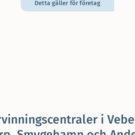
Detta gäller för företag
rvinningscentraler i Vebe
rp, Smygehamn och Ande