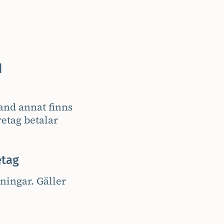
n
land annat finns
retag betalar
etag
ningar. Gäller