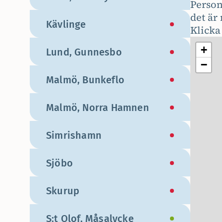
Persona
det är 
Kävlinge
Klicka
+
Lund, Gunnesbo
−
Malmö, Bunkeflo
Malmö, Norra Hamnen
Simrishamn
Sjöbo
Skurup
S:t Olof, Måsalycke