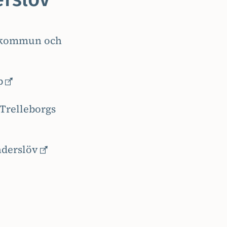
s kommun och
p
Trelleborgs
nderslöv