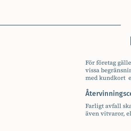
För företag gäll
vissa begränsnin
med kundkort el
Återvinningsce
Farligt avfall s
även vitvaror, e