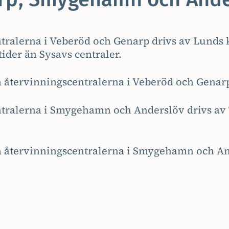
tralerna i Veberöd och Genarp drivs av Lund
ider än Sysavs centraler.
å återvinningscentralerna i Veberöd och Genar
tralerna i Smygehamn och Anderslöv drivs av 
å återvinningscentralerna i Smygehamn och A