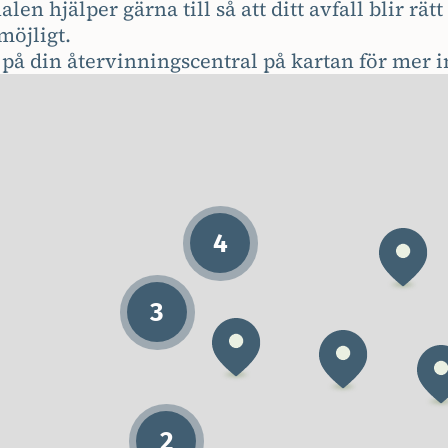
len hjälper gärna till så att ditt avfall blir rä
möjligt.
 på din återvinningscentral på kartan för mer 
4
3
2